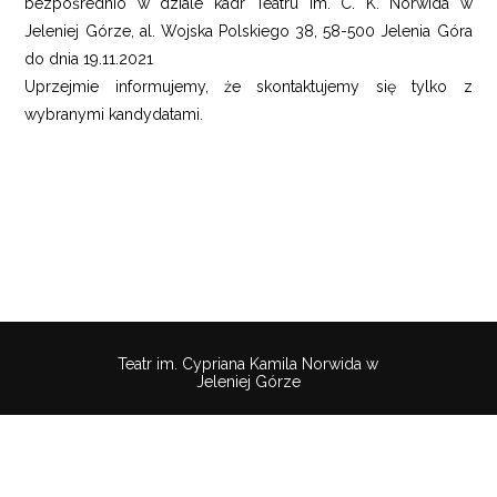
bezpośrednio w dziale kadr Teatru im. C. K. Norwida w
Jeleniej Górze, al. Wojska Polskiego 38, 58-500 Jelenia Góra
do dnia 19.11.2021
Uprzejmie informujemy, że skontaktujemy się tylko z
wybranymi kandydatami.
Teatr im. Cypriana Kamila Norwida w
Jeleniej Górze
Pobierz
wtyczkę
Polityka
Mapa
Deklaracaja
aby
Cookies
strony
dostępności
słuchać