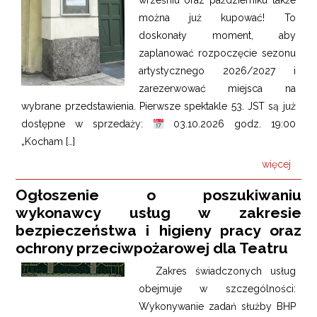
wrześniu oraz październiku także
można już kupować! To
doskonały moment, aby
zaplanować rozpoczęcie sezonu
artystycznego 2026/2027 i
zarezerwować miejsca na
wybrane przedstawienia. Pierwsze spektakle 53. JST są już
dostępne w sprzedaży:
03.10.2026 godz. 19:00
„Kocham […]
więcej
Ogłoszenie o poszukiwaniu
wykonawcy usług w zakresie
bezpieczeństwa i higieny pracy oraz
ochrony przeciwpożarowej dla Teatru
Zakres świadczonych usług
obejmuje w szczególności:
Wykonywanie zadań służby BHP