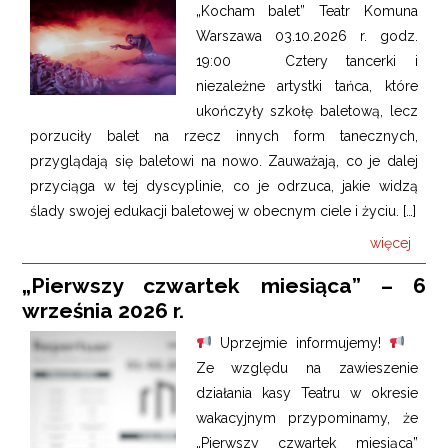
„Kocham balet” Teatr Komuna
Warszawa 03.10.2026 r. godz.
19:00 Cztery tancerki i
niezależne artystki tańca, które
ukończyły szkołę baletową, lecz
porzuciły balet na rzecz innych form tanecznych,
przyglądają się baletowi na nowo. Zauważają, co je dalej
przyciąga w tej dyscyplinie, co je odrzuca, jakie widzą
ślady swojej edukacji baletowej w obecnym ciele i życiu. […]
więcej
„Pierwszy czwartek miesiąca” – 6
września 2026 r.
Uprzejmie informujemy!
Ze względu na zawieszenie
działania kasy Teatru w okresie
wakacyjnym przypominamy, że
„Pierwszy czwartek miesiąca”