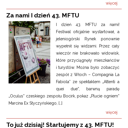
więcej
Za nami I dzień 43. MFTU
I dzień 43. MFTU za nami!
Festiwal oficjalnie wystartował, a
jeleniogórski Rynek ponownie
wypełnił się widzami. Przez cały
wieczór nie brakowało widowisk,
które przyciągnęły mieszkańców
i turystów. Można było zobaczyć
zespół z Włoch – Compagnia La
Fabiola* ze spektaklem „Attenti a
quei due”, barwną paradę
„Oculus” czeskiego zespołu Bocirk, pokaz „Plucie ogniem”
Marcina Ex Styczyńskiego, […]
więcej
To już dzisiaj! Startujemy z 43. MFTU!