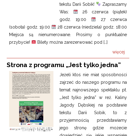
tekstu Darii Sobik!
Zapraszamy
Was:
26 czerwca (piątek)
godz. 19:00
27 czerwca
(sobota) godz. 19:00
28 czerwca (niedziela) godz. 18:00
Miejsca są nienumerowane. Prosimy o punktualne
przybycie!
Bilety można zarezerwować pod […]
więcej
Strona z programu „Jest tylko jedna”
Jeżeli ktoś nie miał sposobności
zajrzeć do naszego programu na
temat najnowszego spektaklu pt.
„Jest tylko jedna” w reż. Kaliny
Jagody Dębskiej na podstawie
tekstu Darii Sobik, to z
przyjemnością przedstawiamy
jego stronę gdzie możecie
dowiedzieć się jakie wspaniałe