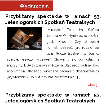
Wydarzenia
Przybliżamy spektakle w ramach 53.
Jeleniogórskich Spotkań Teatralnych
„Mireczek” Teatr im. Stefana
Jaracza w Olsztynie 04.10.2026 r.
godz. 19:00 Czy to polski
normal, patrzeć, jak rodzic się
upija, tłucze łapskiem w ścianę,
szarpie, krzyczy, wyzywa? Chowamy się po kątach i
milczymy. DDA to zmowa milczenia. Dlaczego wolimy być
anonimowi? Dlaczego publiczne gadanie o dzieciństwie to
„wywlekanie”? Bo nikt inny nas nie zrozumie? […]
więcej
Przybliżamy spektakle w ramach 53.
Jeleniogórskich Spotkań Teatralnych