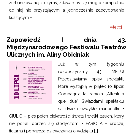
zurbanizowanej z czymś, zdawać by się mogło kompletnie
do niej nie przystającym, a jednocześnie zdecydowanie
kuszącym – […]
więcej
Zapowiedź I dnia 43.
Międzynarodowego Festiwalu Teatrów
Ulicznych im. Aliny Obidniak
Już w tym tygodniu
rozpoczynamy 43. MFTU!
Przedstawiamy opisy spektakli,
które wystąpią w piątek 10 lipca:
Compagnia la Fabiola „Attenti a
quei due” Gwiazdami spektaklu
są dwie niezwykłe marionetki: •
GIULIO – pies pełen ciekawości świata i wielki łasuch, który
nie potrafi oprzeć się słodyczom. • FABIOLA – urocza,
figlarna i porywcza dziewczynka o wdzięku […]