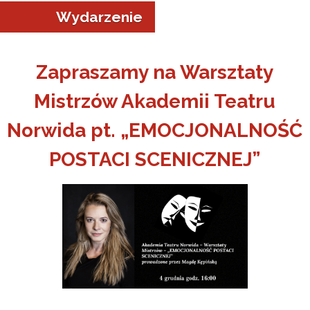
Wydarzenie
Zapraszamy na Warsztaty
Mistrzów Akademii Teatru
a w Jeleniej Górze
Norwida pt. „EMOCJONALNOŚĆ
I”
POSTACI SCENICZNEJ”