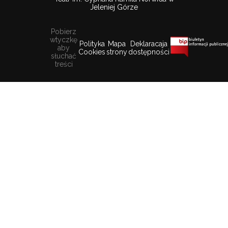
Jeleniej Górze
Pobierz
wtyczkę
Polityka
Mapa
Deklaracaja
aby
Cookies
strony
dostępności
słuchać
treści