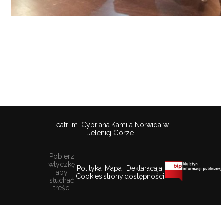
Teatr im. Cypriana Kamila Norwida w
Jeleniej Górze
Pobierz
wtyczkę
Polityka
Mapa
Deklaracaja
aby
Cookies
strony
dostępności
słuchać
treści