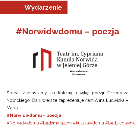
Wydarzenie
#Norwidwdomu – poezja
a w Jeleniej Górze
I”
Środa. Zapraszamy na kolejną dawkę poezji Grzegorza
Nowickiego. Dziś wiersze zaprezentuje nam Anna Ludwicka –
Mania.
#Norwidwdomu – poezja
#
Norwidwdomu
#
bądźmyrazem
#
kulturawdomu
#
będziepiękni