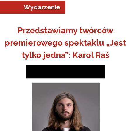
Wydarzenie
Przedstawiamy twórców
premierowego spektaklu „Jest
a w Jeleniej Górze
tylko jedna”: Karol Raś
I”