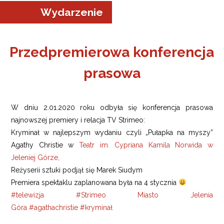
Wydarzenie
Przedpremierowa konferencja
prasowa
a w Jeleniej Górze
I”
W dniu 2.01.2020 roku odbyła się konferencja prasowa
najnowszej premiery i relacja TV Strimeo:
Kryminał w najlepszym wydaniu czyli „Pułapka na myszy”
Agathy Christie w
Teatr im. Cypriana Kamila Norwida w
Jeleniej Górze,
Reżyserii sztuki podjął się Marek Siudym
Premiera spektaklu zaplanowana była na 4 stycznia
#
telewizja
#
Strimeo
Miasto Jelenia
Góra
#
agathachristie
#
kryminał