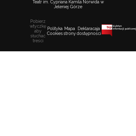
Teatr im. Cypriana Kamila Norwida w
Jeleniej Górze
Pobierz
wtyczkę
Polityka
Mapa
Deklaracaja
aby
Cookies
strony
dostępności
słuchać
treści