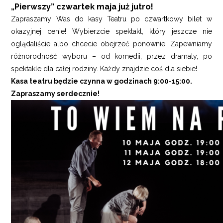
„Pierwszy” czwartek maja już jutro!
Zapraszamy Was do kasy Teatru po czwartkowy bilet w
okazyjnej cenie! Wybierzcie spektakl, który jeszcze nie
oglądaliście albo chcecie obejrzeć ponownie. Zapewniamy
różnorodność wyboru – od komedii, przez dramaty, po
spektakle dla całej rodziny. Każdy znajdzie coś dla siebie!
Kasa teatru będzie czynna w godzinach 9:00-15:00.
Zapraszamy serdecznie
!