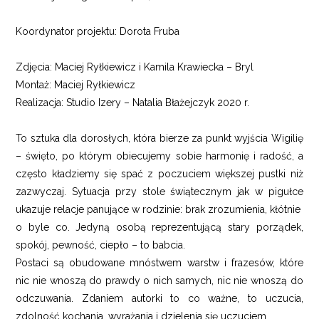
Koordynator projektu: Dorota Fruba
Zdjęcia: Maciej Ryłkiewicz i Kamila Krawiecka – Bryl
Montaż: Maciej Ryłkiewicz
Realizacja: Studio Izery – Natalia Błażejczyk 2020 r.
To sztuka dla dorosłych, która bierze za punkt wyjścia Wigilię
– święto, po którym obiecujemy sobie harmonię i radość, a
często kładziemy się spać z poczuciem większej pustki niż
zazwyczaj. Sytuacja przy stole świątecznym jak w pigułce
ukazuje relacje panujące w rodzinie: brak zrozumienia, kłótnie
o byle co. Jedyną osobą reprezentującą stary porządek,
spokój, pewność, ciepło – to babcia.
Postaci są obudowane mnóstwem warstw i frazesów, które
nic nie wnoszą do prawdy o nich samych, nic nie wnoszą do
odczuwania. Zdaniem autorki to co ważne, to uczucia,
zdolność kochania, wyrażania i dzielenia się uczuciem.