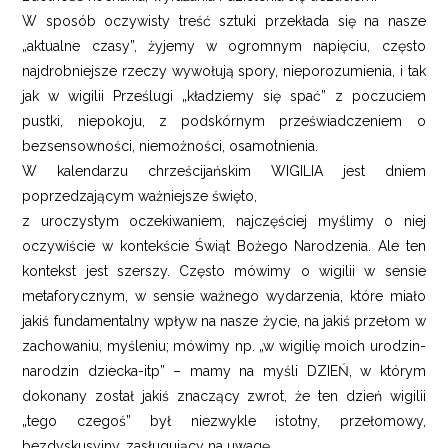
W sposób oczywisty treść sztuki przekłada się na nasze
„aktualne czasy”, żyjemy w ogromnym napięciu, często
najdrobniejsze rzeczy wywołują spory, nieporozumienia, i tak
jak w wigilii Prześlugi „kładziemy się spać” z poczuciem
pustki, niepokoju, z podskórnym przeświadczeniem o
bezsensowności, niemożności, osamotnienia.
W kalendarzu chrześcijańskim WIGILIA jest dniem
poprzedzającym ważniejsze święto,
z uroczystym oczekiwaniem, najczęściej myślimy o niej
oczywiście w kontekście Świąt Bożego Narodzenia. Ale ten
kontekst jest szerszy. Często mówimy o wigilii w sensie
metaforycznym, w sensie ważnego wydarzenia, które miało
jakiś fundamentalny wpływ na nasze życie, na jakiś przełom w
zachowaniu, myśleniu; mówimy np. „w wigilię moich urodzin-
narodzin dziecka-itp” – mamy na myśli DZIEŃ, w którym
dokonany został jakiś znaczący zwrot, że ten dzień wigilii
„tego czegoś” był niezwykle istotny, przełomowy,
bezdyskusyjny, zasługujący na uwagę.