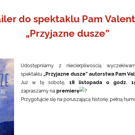
ailer do spektaklu Pam Valent
„Przyjazne dusze”
Udostępniamy z niecierpliwością wyczekiwa
spektaklu
„Przyjazne dusze” autorstwa Pam Val
Już w tę sobotę,
18 listopada o godz. 19
zapraszamy na
premierę
Przygotujcie się na poruszającą historię, pełną hum
ŻSZY
Odtwarzacz
ONA
OBIET
video