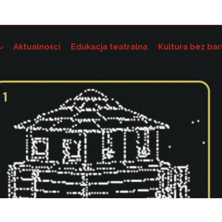
Aktualności
Edukacja teatralna
Kultura bez bar
e szkoleniowo-grantowe
 dostępność instytucji kultury i wdrażania standardów dostę