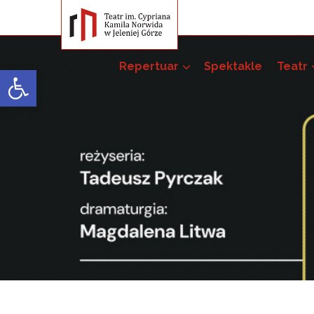
Repertuar
Spektakle
Teatr
Open toolbar
Przedsięwzięci
Pakiet szkoleń –
52. JST
51. JST