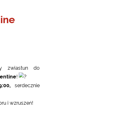
ine
ny zwiastun do
entine
!
:00,
serdecznie
oru i wzruszeń!