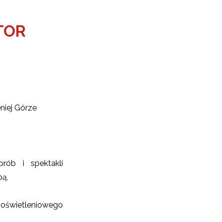
TOR
niej Górze
prób i spektakli
bą,
-oświetleniowego