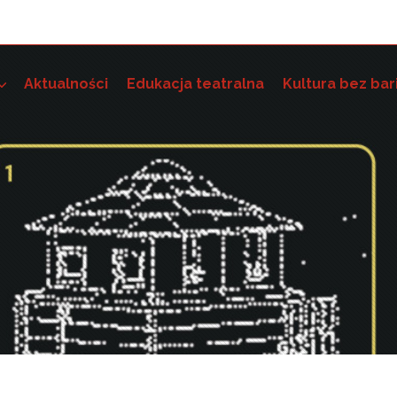
Aktualności
Edukacja teatralna
Kultura bez bar
e szkoleniowo-grantowe
 dostępność instytucji kultury i wdrażania standardów dostę