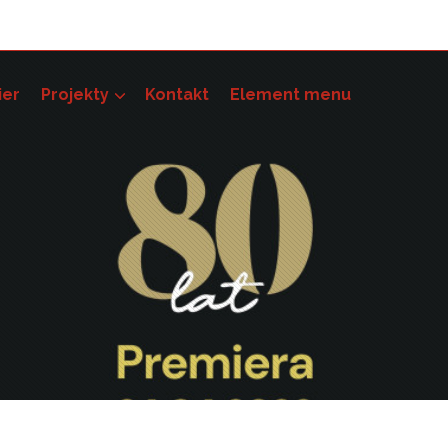
ier
Projekty
Kontakt
Element menu
pności