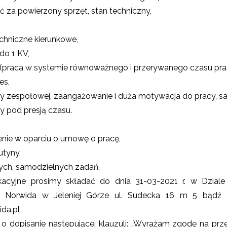
 za powierzony sprzęt, stan techniczny,
chniczne kierunkowe,
do 1 KV,
(praca w systemie równoważnego i przerywanego czasu pra
es,
cy zespołowej, zaangażowanie i duża motywacja do pracy, s
y pod presją czasu.
ienie w oparciu o umowę o pracę,
utyny,
wych, samodzielnych zadań.
acyjne prosimy składać do dnia 31-03-2021 r. w Dziale
a Norwida w Jeleniej Górze ul. Sudecka 16 m 5 bądź 
da.pl
sanie następującej klauzuli: „Wyrażam zgodę na prze