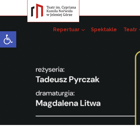
Repertuar
Spektakle
Teatr
Open toolbar
Przedsięwzięci
Pakiet szkoleń –
52. JST
51. JST