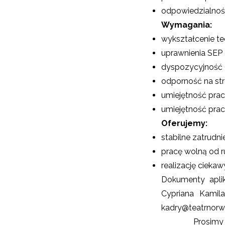
odpowiedzialność
Wymagania:
wykształcenie te
uprawnienia SEP 
dyspozycyjność 
odporność na str
umiejętność pra
umiejętność prac
Oferujemy:
stabilne zatrudn
pracę wolną od r
realizację cieka
Dokumenty aplik
Cypriana Kamil
kadry@teatrnorwi
Prosimy o dopi