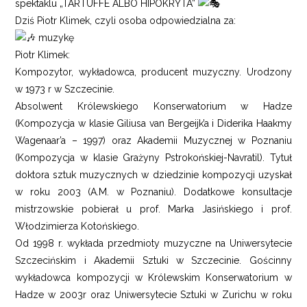
spektaklu „TARTUFFE ALBO HIPOKRYTA”
Dziś Piotr Klimek, czyli osoba odpowiedzialna za:
muzykę
Piotr Klimek:
Kompozytor, wykładowca, producent muzyczny. Urodzony
w 1973 r w Szczecinie.
Absolwent Królewskiego Konserwatorium w Hadze
(Kompozycja w klasie Giliusa van Bergeijk’a i Diderika Haakmy
Wagenaar’a – 1997) oraz Akademii Muzycznej w Poznaniu
(Kompozycja w klasie Grażyny Pstrokońskiej-Navratil). Tytuł
doktora sztuk muzycznych w dziedzinie kompozycji uzyskał
w roku 2003 (A.M. w Poznaniu). Dodatkowe konsultacje
mistrzowskie pobierał u prof. Marka Jasińskiego i prof.
Włodzimierza Kotońskiego.
Od 1998 r. wykłada przedmioty muzyczne na Uniwersytecie
Szczecińskim i Akademii Sztuki w Szczecinie. Gościnny
wykładowca kompozycji w Królewskim Konserwatorium w
Hadze w 2003r oraz Uniwersytecie Sztuki w Zurichu w roku