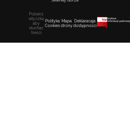
Jeleniej Górze
Pobierz
wtyczkę
Polityka
Mapa
Deklaracaja
aby
Cookies
strony
dostępności
słuchać
treści