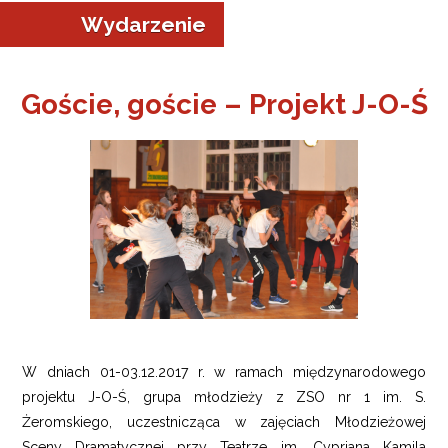
Wydarzenie
Goście, goście – Projekt J-O-Ś
W dniach 01-03.12.2017 r. w ramach międzynarodowego
projektu J-O-Ś, grupa młodzieży z ZSO nr 1 im. S.
Żeromskiego, uczestnicząca w zajęciach Młodzieżowej
Sceny Dramatycznej przy Teatrze im. Cypriana Kamila