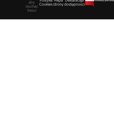
Polityka
Mapa
Deklaracaja
aby
Cookies
strony
dostępności
słuchać
treści