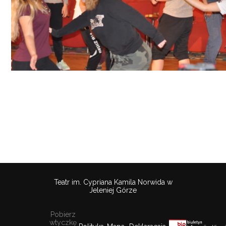
Teatr im. Cypriana Kamila Norwida w
Jeleniej Górze
Pobierz
wtyczkę