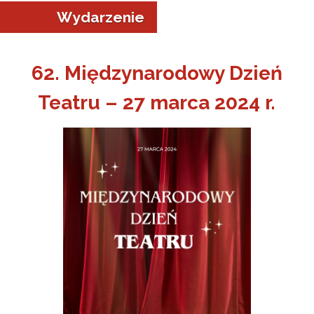
Wydarzenie
62. Międzynarodowy Dzień
Teatru – 27 marca 2024 r.
a w Jeleniej Górze
I”