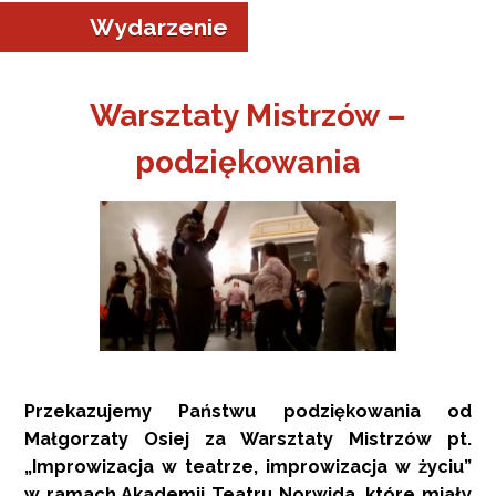
Wydarzenie
Warsztaty Mistrzów –
podziękowania
a w Jeleniej Górze
I”
Przekazujemy Państwu podziękowania od
Małgorzaty Osiej za Warsztaty Mistrzów pt.
„Improwizacja w teatrze, improwizacja w życiu”
w ramach Akademii Teatru Norwida, które miały