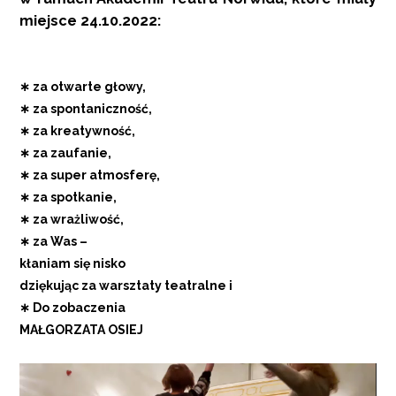
miejsce 24.10.2022:
∗ za otwarte głowy,
∗ za spontaniczność,
∗ za kreatywność,
∗ za zaufanie,
∗ za super atmosferę,
∗ za spotkanie,
∗ za wrażliwość,
∗ za Was –
kłaniam się nisko
dziękując za warsztaty teatralne i
∗ Do zobaczenia
MAŁGORZATA OSIEJ
Odtwarzacz
video