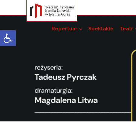
Repertuar
Spektakle
Teatr
Open toolbar
Przedsięwzięci
Pakiet szkoleń –
52. JST
51. JST