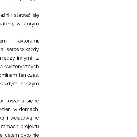
aźni i stawać się
światem, w którym
źmi – aktorami,
ali serce w każdy
 między innymi z
prowizorycznych
pominam ten czas,
a każdym naszym
unikowania się w
ęzieni w domach,
ską i światową w
 ramach projektu
ej celem było nie