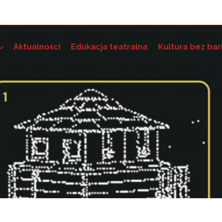
Aktualności
Edukacja teatralna
Kultura bez bar
e szkoleniowo-grantowe
 dostępność instytucji kultury i wdrażania standardów dostę