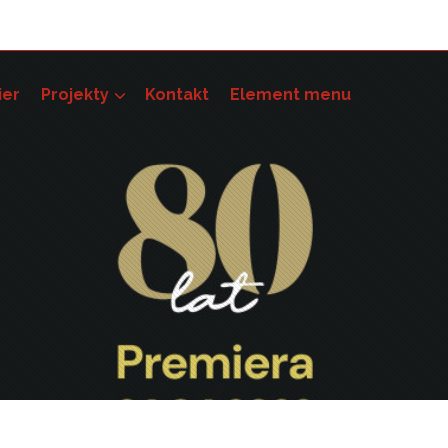
ier
Projekty
Kontakt
Element menu
pności