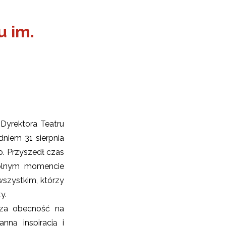
u im.
 Dyrektora Teatru
dniem 31 sierpnia
. Przyszedł czas
gólnym momencie
wszystkim, którzy
y.
asza obecność na
nną inspiracją i