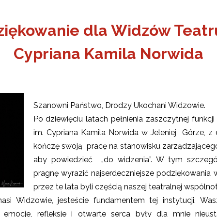
iękowanie dla Widzów Teatr
Cypriana Kamila Norwida
Szanowni Państwo, Drodzy Ukochani Widzowie.
Po dziewięciu latach pełnienia zaszczytnej funkcji
im. Cypriana Kamila Norwida w Jeleniej Górze, z 
kończę swoją pracę na stanowisku zarządzającego
aby powiedzieć „do widzenia”. W tym szcze
ŻSZY
pragnę wyrazić najserdeczniejsze podziękowania 
ONA
OBIET
przez te lata byli częścią naszej teatralnej wspólnot
si Widzowie, jesteście fundamentem tej instytucji. W
emocje, refleksje i otwarte serca były dla mnie nieusta