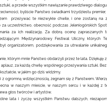
 sztuki, a przede wszystkim nawiązanie prawdziwego dialog
ciwności, byliście Państwo świadkami trzydziestu premier, 
zem przeżywać te niezwykłe chwile, i one zostaną na
ę za uczestnictwo, obecność podczas Jeleniogórskich Spot
nania za ich realizację. Za dobrą ocenę zapraszanych 
dzającym Międzynarodowy Festiwal Uliczny, których Te
był organizatorem, podziękowania za utrwalanie unikalne
anie, którym mnie Państwo obdarzyli przez te lata. Dziękuję 
y aplauz, za każdą chwilę wspólnego przeżywania sztuki. Bez 
 kształcie, w jakim go dziś widzimy.
i z ogromną wdzięcznością, żegnam się z Państwem. Wierzę
ecna w naszym mieście, w naszym sercu i w każdej z te
ewa głos twórców i artystów.
ólne lata i życzę wszystkim Państwu dalszych, niezapo