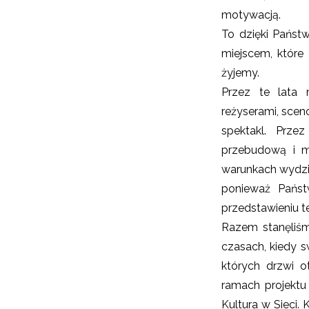
motywacją.
To dzięki Państw
miejscem, które 
żyjemy.
Przez te lata 
reżyserami, scen
spektakl. Przez
przebudową i m
warunkach wydzie
ponieważ Państ
przedstawieniu t
Razem stanęliśm
czasach, kiedy 
których drzwi o
ramach projektu
Kultura w Sieci.