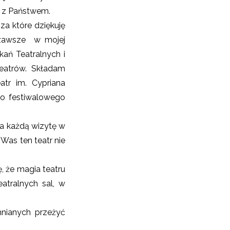
u z Państwem.
za które dziękuję
 zawsze w mojej
kań Teatralnych i
teatrów. Składam
atr im. Cypriana
go festiwalowego
za każdą wizytę w
Was ten teatr nie
, że magia teatru
atralnych sal, w
mnianych przeżyć