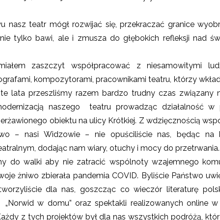
u nasz teatr mógł rozwijać się, przekraczać granice wyobr
nie tylko bawi, ale i zmusza do głębokich refleksji nad 
miałem zaszczyt współpracować z niesamowitymi lud
ografami, kompozytorami, pracownikami teatru, którzy wkład
 te lata przeszliśmy razem bardzo trudny czas związany
odernizacją naszego teatru prowadząc działalność w 
rżawionego obiektu na ulicy Krótkiej. Z wdzięcznością ws
wo – nasi Widzowie – nie opuściliście nas, będąc n
eatralnym, dodając nam wiary, otuchy i mocy do przetrwania.
y do walki aby nie zatracić wspólnoty wzajemnego kom
swoje żniwo zbierała pandemia COVID. Byliście Państwo uwi
tworzyliście dla nas, goszcząc co wieczór literaturę pol
 „Norwid w domu” oraz spektakli realizowanych online w
 Każdy z tych projektów był dla nas wszystkich podróżą, któr