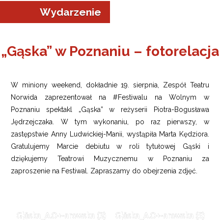
Wydarzenie
„Gąska” w Poznaniu – fotorelacja
a w Jeleniej Górze
W miniony weekend, dokładnie 19. sierpnia, Zespół Teatru
I”
Norwida zaprezentował na #Festiwalu na Wolnym w
Poznaniu spektakl „Gąska” w reżyserii Piotra-Bogusława
Jędrzejczaka. W tym wykonaniu, po raz pierwszy, w
zastępstwie Anny Ludwickiej-Manii, wystąpiła Marta Kędziora.
Gratulujemy Marcie debiutu w roli tytułowej Gąski i
dziękujemy Teatrowi Muzycznemu w Poznaniu za
zaproszenie na Festiwal. Zapraszamy do obejrzenia zdjęć.
G¦ůska_A.O+-arowska (3)
G¦ůska_A.O+-arowska (5)