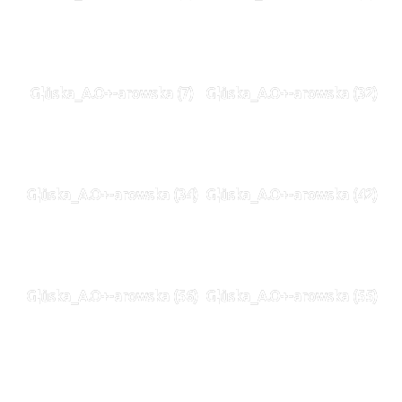
G¦ůska_A.O+-arowska (7)
G¦ůska_A.O+-arowska (32)
G¦ůska_A.O+-arowska (34)
G¦ůska_A.O+-arowska (42)
G¦ůska_A.O+-arowska (56)
G¦ůska_A.O+-arowska (55)