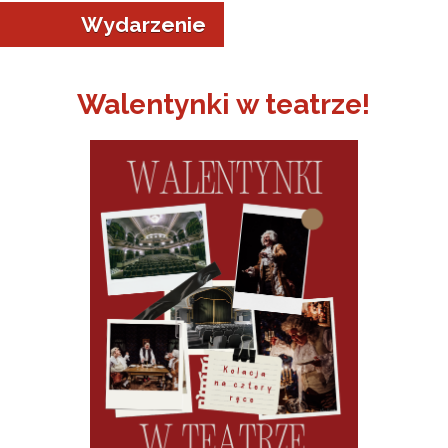
Wydarzenie
Walentynki w teatrze!
a w Jeleniej Górze
I”