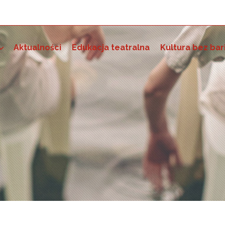
Aktualności
Edukacja teatralna
Kultura bez bar
e szkoleniowo-grantowe
 dostępność instytucji kultury i wdrażania standardów dostę