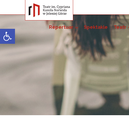
Repertuar
Spektakle
Teatr
Open toolbar
Przedsięwzięci
Pakiet szkoleń –
52. JST
51. JST