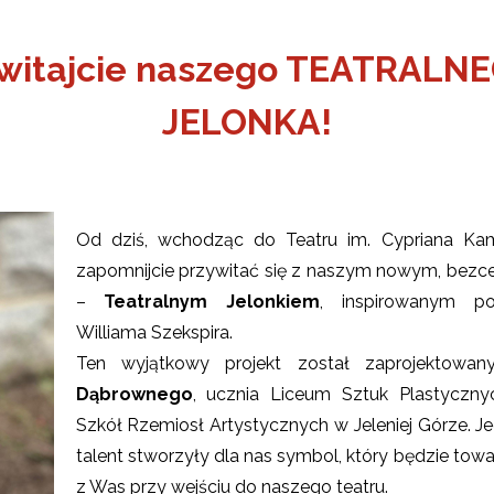
witajcie naszego TEATRALN
JELONKA!
Od dziś, wchodząc do Teatru im. Cypriana Kam
zapomnijcie przywitać się z naszym nowym, bez
–
Teatralnym Jelonkiem
, inspirowanym po
Williama Szekspira.
Ten wyjątkowy projekt został zaprojektowa
ŻSZY
Dąbrownego
, ucznia Liceum Sztuk Plastyczny
ONA
OBIET
Szkół Rzemiosł Artystycznych w Jeleniej Górze. J
talent stworzyły dla nas symbol, który będzie to
z Was przy wejściu do naszego teatru.