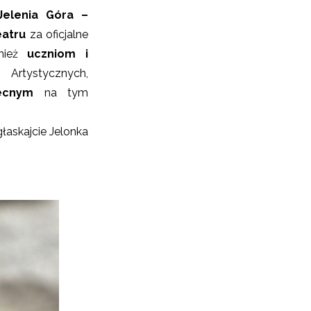
Jelenia Góra –
eatru
za oficjalne
wnież
uczniom i
rtystycznych,
ecnym
na tym
askajcie Jelonka