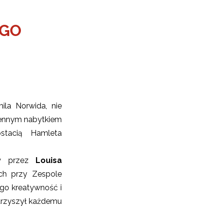
EGO
ila Norwida, nie
cennym nabytkiem
stacią Hamleta
ny przez
Louisa
ch przy Zespole
ego kreatywność i
warzyszył każdemu