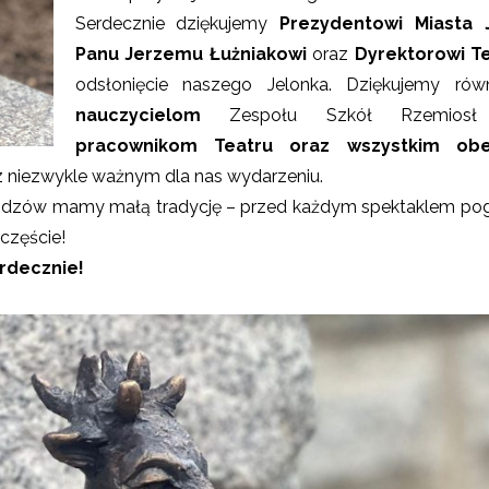
Serdecznie dziękujemy
Prezydentowi Miasta 
Panu Jerzemu Łużniakowi
oraz
Dyrektorowi T
odsłonięcie naszego Jelonka. Dziękujemy ró
nauczycielom
Zespołu Szkół Rzemiosł A
pracownikom Teatru
oraz wszystkim ob
z niezwykle ważnym dla nas wydarzeniu.
idzów mamy małą tradycję – przed każdym spektaklem pogł
częście!
rdecznie!