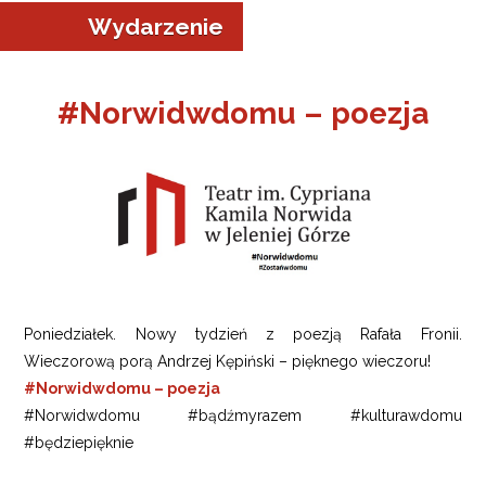
Wydarzenie
#Norwidwdomu – poezja
a w Jeleniej Górze
I”
Poniedziałek. Nowy tydzień z poezją Rafała Fronii.
Wieczorową porą Andrzej Kępiński – pięknego wieczoru!
#Norwidwdomu – poezja
#Norwidwdomu #bądźmyrazem #kulturawdomu
#będziepięknie