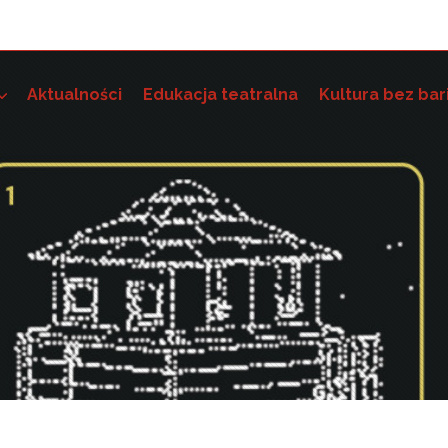
Aktualności
Edukacja teatralna
Kultura bez bar
e szkoleniowo-grantowe
 dostępność instytucji kultury i wdrażania standardów dostę