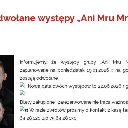
dwołane występy „Ani Mru Mr
Informujemy, że występy grupy „Ani Mru Mr
zaplanowane na poniedziałek 19.01.2026 r. na go
zostają odwołane.
Nowa data dwóch występów to 22.06.2026 r. go
ŻSZY
Bilety zakupione i zarezerwowane nie tracą ważnośc
ONA
OBIET
W razie zwrotów prosimy o kontakt z kasą tea
64 28 120 lub 75 64 28 130