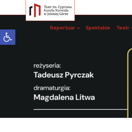
Repertuar
Spektakle
Teatr
Open toolbar
Przedsięwzięci
Pakiet szkoleń –
52. JST
51. JST