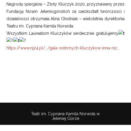
Nagrodę specjalna – Złoty Kluczyk 2020, przyznawany przez
Fundację Nowin Jeleniogórskich za całokształt twórczości i
działalności otrzymała Alina Obidniak – wieloletnia dyrektorka
Teatru im. Cypriana Kamila Norwida.
Wszystkim Laureatom Kluczyków serdecznie gratulujemy
https://www.nj24.pl/…/gala-srebrnych-kluczykow-inna-niz…
Teatr im. Cypriana Kamila Norwida w
Jeleniej Górze