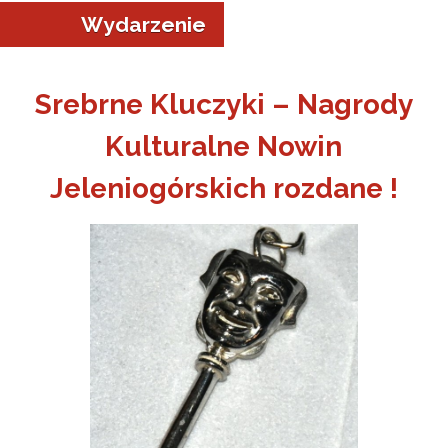
Wydarzenie
Srebrne Kluczyki – Nagrody
Kulturalne Nowin
a w Jeleniej Górze
Jeleniogórskich rozdane !
I”