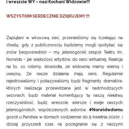
i wreszcie WY – nasi Kochani Widzowie!!!
WSZYSTKIM SERDECZNIE DZIĘKUJEMY !!!
Zaplątani w wirusową sieć, przenieśliśmy się (czekając na
chwilę, gdy z publicznością będziemy mogli spotykać się
znów bezpośrednio) – my, jeleniogórski zespół Teatru im.
Norwida – jak większość artystów, do sieci wirtualnej. Reakcja
na to, co robimy, dowiodła, że widownię mamy wierną i
uważną. Że nasze działania mają sens. Regularnie
rejestrowaliśmy i pokazywaliśmy bądź fragmenty dramatów,
których realizacja przewidziana jest w nadchodzących
sezonach, bądź materiał komentujący tę naszą niełatwą
rzeczywistość, bądź, wreszcie, wiersze i eseje naszych
jeleniogórskich, współczesnych autorów.
#Norwidwdomu
gościł u Państwa w domach codziennie do 9 kwietnia 2020r. i
dzisiaj przyszedł czas na pożegnanie się z naszymi