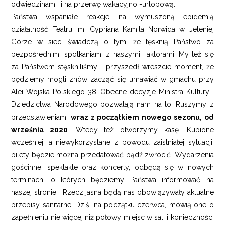
odwiedzinami i na przerwę wakacyjno -urlopową.
Państwa wspaniałe reakcje na wymuszoną epidemią
działalność Teatru im. Cypriana Kamila Norwida w Jeleniej
Górze w sieci świadczą o tym, że tęsknią Państwo za
bezpośrednimi spotkaniami z naszymi aktorami. My też się
za Państwem stęskniliśmy. I przyszedł wreszcie moment, że
będziemy mogli znów zacząć się umawiać w gmachu przy
Alei Wojska Polskiego 38. Obecne decyzje Ministra Kultury i
Dziedzictwa Narodowego pozwalają nam na to. Ruszymy z
przedstawieniami
wraz z początkiem nowego sezonu, od
września 2020
. Wtedy też otworzymy kasę. Kupione
wcześniej, a niewykorzystane z powodu zaistniałej sytuacji,
bilety będzie można przedatować bądź zwrócić. Wydarzenia
gościnne, spektakle oraz koncerty, odbędą się w nowych
terminach, o których będziemy Państwa informować na
naszej stronie. Rzecz jasna będą nas obowiązywały aktualne
przepisy sanitarne. Dziś, na początku czerwca, mówią one o
zapełnieniu nie więcej niż połowy miejsc w sali i konieczności