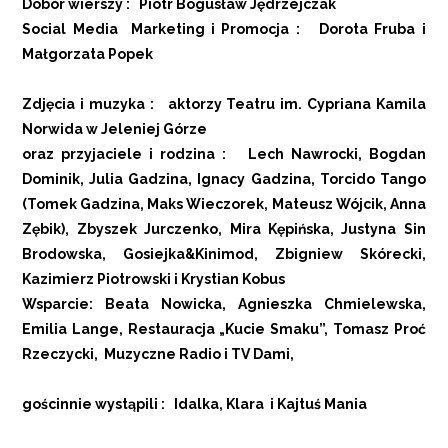
Dobór wierszy : Piotr Bogusław Jędrzejczak
Social Media Marketing i Promocja : Dorota Fruba i
Małgorzata Popek
Zdjęcia i muzyka : aktorzy Teatru im. Cypriana Kamila
Norwida w Jeleniej Górze
oraz przyjaciele i rodzina : Lech Nawrocki, Bogdan
Dominik, Julia Gadzina, Ignacy Gadzina, Torcido Tango
(Tomek Gadzina, Maks Wieczorek, Mateusz Wójcik, Anna
Zębik), Zbyszek Jurczenko, Mira Kępińska, Justyna Sin
Brodowska, Gosiejka&Kinimod, Zbigniew Skórecki,
Kazimierz Piotrowski i Krystian Kobus
Wsparcie: Beata Nowicka, Agnieszka Chmielewska,
Emilia Lange, Restauracja „Kucie Smaku”, Tomasz Proć
Rzeczycki, Muzyczne Radio i TV Dami,
gościnnie wystąpili : Idalka, Klara i Kajtuś Mania