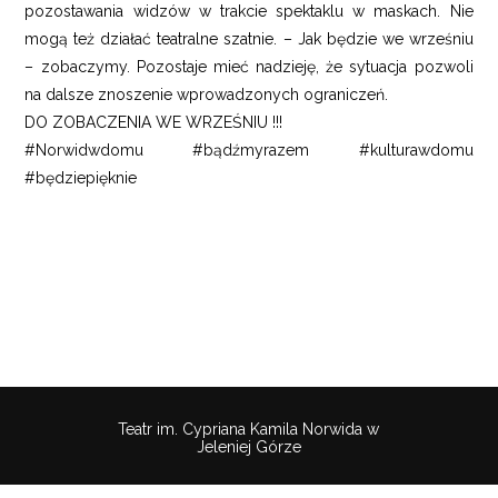
pozostawania widzów w trakcie spektaklu w maskach. Nie
mogą też działać teatralne szatnie. – Jak będzie we wrześniu
– zobaczymy. Pozostaje mieć nadzieję, że sytuacja pozwoli
na dalsze znoszenie wprowadzonych ograniczeń.
DO ZOBACZENIA WE WRZEŚNIU !!!
#Norwidwdomu #bądźmyrazem #kulturawdomu
#będziepięknie
Teatr im. Cypriana Kamila Norwida w
Jeleniej Górze