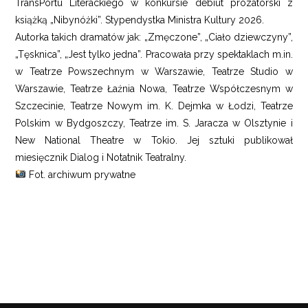
TransPortu Literackiego w konkursie debiut prozatorski z
książką „Nibynóżki”. Stypendystka Ministra Kultury 2026.
Autorka takich dramatów jak: „Zmęczone”, „Ciało dziewczyny”,
„Tęsknica”, „Jest tylko jedna”. Pracowała przy spektaklach m.in.
w Teatrze Powszechnym w Warszawie, Teatrze Studio w
Warszawie, Teatrze Łaźnia Nowa, Teatrze Współczesnym w
Szczecinie, Teatrze Nowym im. K. Dejmka w Łodzi, Teatrze
Polskim w Bydgoszczy, Teatrze im. S. Jaracza w Olsztynie i
New National Theatre w Tokio. Jej sztuki publikował
miesięcznik Dialog i Notatnik Teatralny.
Fot. archiwum prywatne