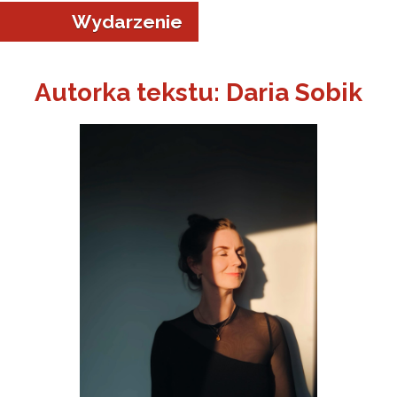
Wydarzenie
Autorka tekstu: Daria Sobik
a w Jeleniej Górze
I”