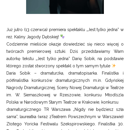
Już jutro (13 czerwca) premiera spektaklu „Jest tylko jedna” w
reż. Kaliny Jagody Dębskiej!
Codziennie mieliście okazje dowiedzieć się nieco więcej o
twórcach premierowej sztuki. Dziś przedstawiamy Wam
autorkę tekstu „Jest tylko jedna” Darię Sobik, na podstawie
którego został stworzony spektakl o tym samym tytule
Daria Sobik – dramaturżka, dramatopisarka. Finalistka i
półfinalistka konkursów dramaturgicznych m.in. Gdyńskiej
Nagrody Dramaturgicznej, Sceny Nowej Dramaturgii w Teatrze
im. W. Siemaszkowej w Rzeszowie, konkursu Młod(sz)a
Polska w Narodowym Starym Teatrze w Krakowie, konkursu
dramaturgicznego TR Warszawa „Nigdy nie będziesz szła
sama”, laureatka (wraz zTeatrem Powszechnym w Warszawie)
Złotego Yoricka Festiwalu Szekspirowskiego. Finalistka 30.