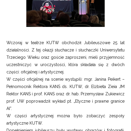
Wczoraj w teatrze KUTW obchodził Jubileuszowe 25 lat
działalności. Z tej okazji słuchacze i słuchaczki Uniwersytetu
Trzeciego Wieku oraz goście zaproszeni, mieli przyjemność
uczestniczyć w uroczystości, która składała się z dwóch
części: oficjalnej i artystycznej.
W części oficjalnej na scenie wystąpili: mgr. Janina Peikert –
Pełnomocnik Rektora KANS ds. KUTW, dr. Elżbieta Zieia JM
Rektor KANS i prof. KANS oraz dr. hab. Przemysław Zukiewicz
prof. UW poprowadził wykład pt. „Etyczne i prawne granice
AI”.
W części artystycznej można było zobaczyć zespoły
artystyczne KUTW.
Dopełnieniem jubileuszu były wystawy obrazów i fotografii,