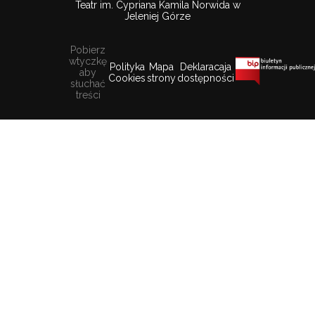
Teatr im. Cypriana Kamila Norwida w
Jeleniej Górze
Pobierz
wtyczkę
Polityka
Mapa
Deklaracaja
aby
Cookies
strony
dostępności
słuchać
treści