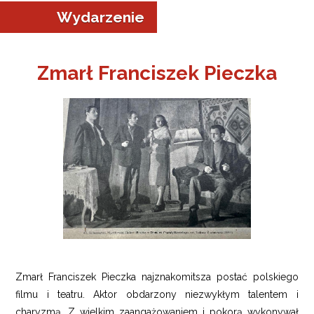
Wydarzenie
Zmarł Franciszek Pieczka
a w Jeleniej Górze
I”
Zmarł Franciszek Pieczka najznakomitsza postać polskiego
filmu i teatru. Aktor obdarzony niezwykłym talentem i
charyzmą. Z wielkim zaangażowaniem i pokorą wykonywał