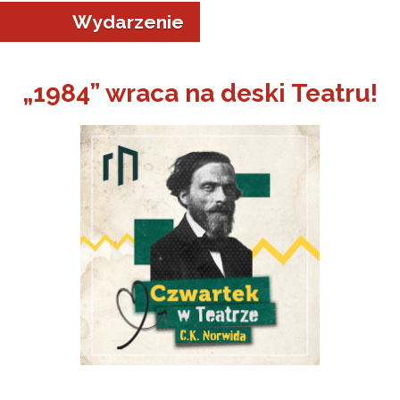
Wydarzenie
„1984” wraca na deski Teatru!
a w Jeleniej Górze
I”