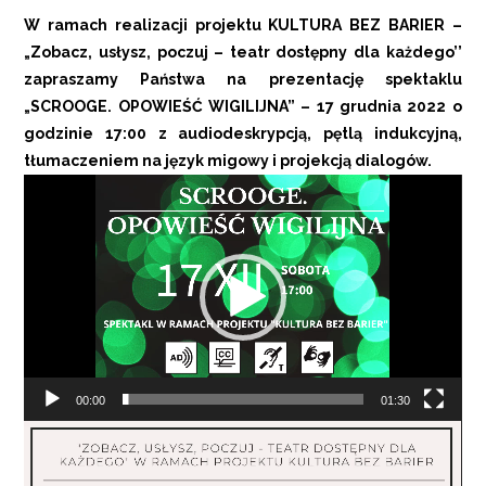
W ramach realizacji projektu KULTURA BEZ BARIER –
„Zobacz, usłysz, poczuj – teatr dostępny dla każdego’’
zapraszamy Państwa na prezentację spektaklu
„SCROOGE. OPOWIEŚĆ WIGILIJNA” –
17 grudnia 2022 o
godzinie 17:00
z audiodeskrypcją, pętlą indukcyjną,
tłumaczeniem na język migowy i projekcją dialogów.
Odtwarzacz
video
00:00
01:30
Odtwarzacz
video