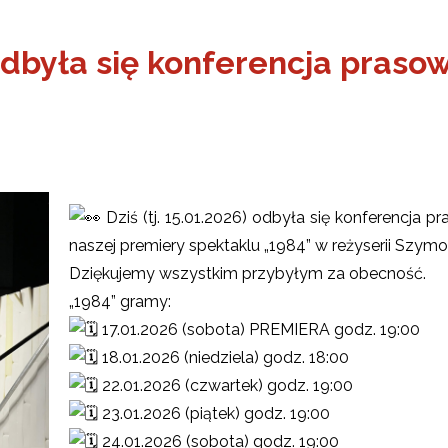
dbyła się konferencja praso
Dziś (tj. 15.01.2026) odbyła się konferencja 
naszej premiery spektaklu „1984” w reżyserii Szy
Dziękujemy wszystkim przybyłym za obecność.
„1984” gramy:
17.01.2026 (sobota) PREMIERA godz. 19:00
ŻSZY
18.01.2026 (niedziela) godz. 18:00
ONA
OBIET
22.01.2026 (czwartek) godz. 19:00
23.01.2026 (piątek) godz. 19:00
24.01.2026 (sobota) godz. 19:00