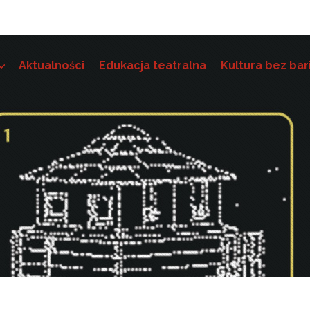
Aktualności
Edukacja teatralna
Kultura bez bar
e szkoleniowo-grantowe
 dostępność instytucji kultury i wdrażania standardów dostę