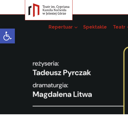
Repertuar
Spektakle
Teatr
Open toolbar
Przedsięwzięci
Pakiet szkoleń –
52. JST
51. JST