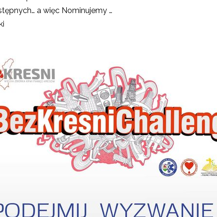
astępnych… a więc Nominujemy …
ki