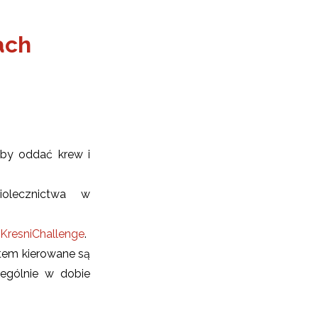
ach
aby oddać krew i
iolecznictwa w
KresniChallenge
.
otem kierowane są
ególnie w dobie