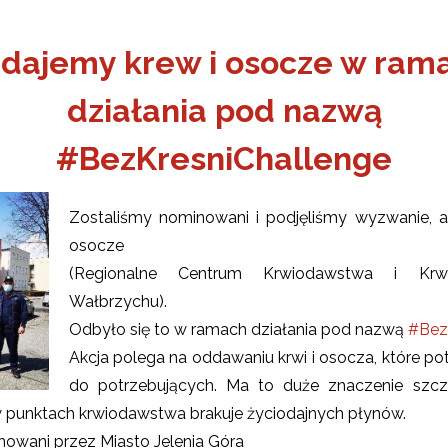
dajemy krew i osocze w ram
działania pod nazwą
#BezKresniChallenge
Zostaliśmy nominowani i podjęliśmy wyzwanie, 
osocze
(Regionalne Centrum Krwiodawstwa i Krw
Wałbrzychu).
Odbyło się to w ramach działania pod nazwą
#Bez
ŻSZY
Akcja polega na oddawaniu krwi i osocza, które p
ONA
OBIET
do potrzebujących. Ma to duże znaczenie szcz
w punktach krwiodawstwa brakuje życiodajnych płynów.
owani przez Miasto Jelenia Góra