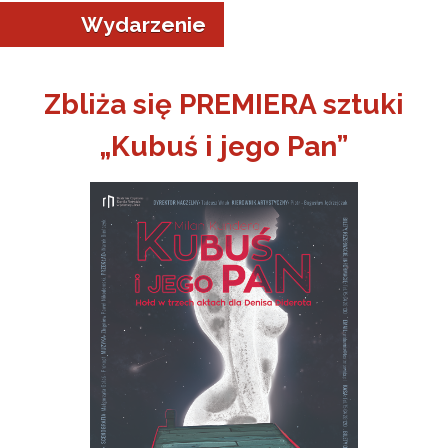
Wydarzenie
Zbliża się PREMIERA sztuki
„Kubuś i jego Pan”
a w Jeleniej Górze
I”