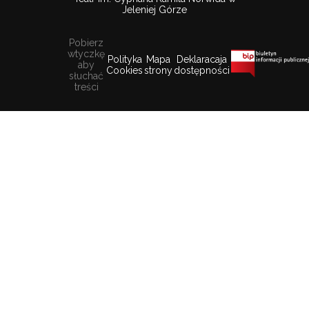
Jeleniej Górze
Pobierz
wtyczkę
Polityka
Mapa
Deklaracaja
aby
Cookies
strony
dostępności
słuchać
treści