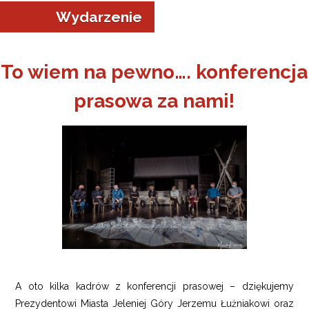
Wydarzenie
To wiem na pewno…. konferencja
prasowa za nami!
a w Jeleniej Górze
I”
A oto kilka kadrów z konferencji prasowej – dziękujemy
Prezydentowi Miasta Jeleniej Góry Jerzemu Łużniakowi oraz