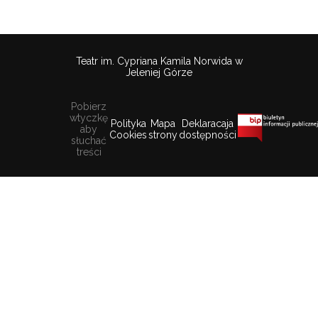
Teatr im. Cypriana Kamila Norwida w
Jeleniej Górze
Pobierz
wtyczkę
Polityka
Mapa
Deklaracaja
aby
Cookies
strony
dostępności
słuchać
treści