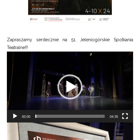
Zapraszamy serdecznie na 51. Jeleniogórskie Spotkania
Teatralne!!!
Odtwarzacz
video
00:00
04:35
Odtwarzacz
video