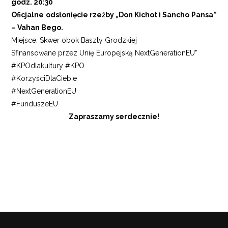
godz. 20:30
Oficjalne odsłonięcie rzeźby „Don Kichot i Sancho Pansa”
– Vahan Bego.
Miejsce: Skwer obok Baszty Grodzkiej
Sfinansowane przez Unię Europejską NextGenerationEU”
#KPOdlakultury #KPO
#KorzyściDlaCiebie
#NextGenerationEU
#FunduszeEU
Zapraszamy serdecznie!