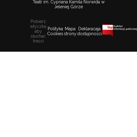
Teatr im. Cypriana Kamila Norwida w
Jeleniej Górze
Pobierz
wtyczkę
Polityka
Mapa
Deklaracaja
aby
Cookies
strony
dostępności
słuchać
treści