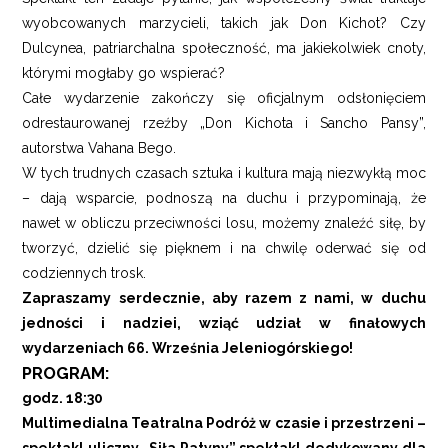
wyobcowanych marzycieli, takich jak Don Kichot? Czy
Dulcynea, patriarchalna społeczność, ma jakiekolwiek cnoty,
którymi mogłaby go wspierać?
Całe wydarzenie zakończy się oficjalnym odsłonięciem
odrestaurowanej rzeźby „Don Kichota i Sancho Pansy”,
autorstwa Vahana Bego.
W tych trudnych czasach sztuka i kultura mają niezwykłą moc
– dają wsparcie, podnoszą na duchu i przypominają, że
nawet w obliczu przeciwności losu, możemy znaleźć siłę, by
tworzyć, dzielić się pięknem i na chwilę oderwać się od
codziennych trosk.
Zapraszamy serdecznie, aby razem z nami, w duchu
jedności i nadziei, wziąć udział w finałowych
wydarzeniach 66. Września Jeleniogórskiego!
PROGRAM:
godz. 18:30
Multimedialna Teatralna Podróż w czasie i przestrzeni –
spektakl uliczny „Siła Patyny” spektakl dedykowany dla