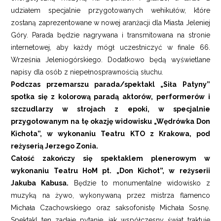
udziałem specjalnie przygotowanych wehikułów, które
zostaną zaprezentowane w nowej aranżacji dla Miasta Jeleniej
Góry. Parada będzie nagrywana i transmitowana na stronie
internetowej, aby każdy mógł uczestniczyć w finale 66.
Września Jeleniogórskiego. Dodatkowo będą wyświetlane
napisy dla osób z niepełnosprawnością słuchu.
Podczas przemarszu parada/spektakl „Siła Patyny”
spotka się z kolorową paradą aktorów, performerów i
szczudlarzy w strojach z epoki, w specjalnie
przygotowanym na tę okazję widowisku „Wędrówka Don
Kichota”, w wykonaniu Teatru KTO z Krakowa, pod
reżyserią Jerzego Zonia.
Całość zakończy się spektaklem plenerowym w
wykonaniu Teatru HoM pt. „Don Kichot”, w reżyserii
Jakuba Kabusa.
Będzie to monumentalne widowisko z
muzyką na żywo, wykonywaną przez mistrza flamenco
Michała Czachowskiego oraz saksofonistę Michała Sosnę.
Spektakl ten zadaje pytanie, jak współczesny świat traktuje