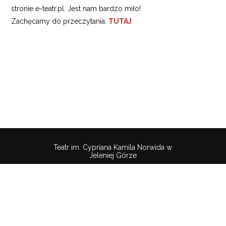
stronie e-teatr.pl. Jest nam bardzo miło!
Zachęcamy do przeczytania:
TUTAJ
Teatr im. Cypriana Kamila Norwida w
Jeleniej Górze
Pobierz
wtyczkę
Polityka
Mapa
Deklaracaja
aby
Cookies
strony
dostępności
słuchać
treści