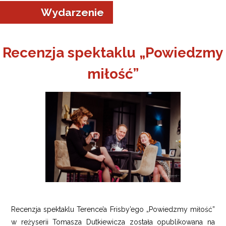
Wydarzenie
Recenzja spektaklu „Powiedzmy
miłość”
a w Jeleniej Górze
I”
Recenzja spektaklu Terence’a Frisby’ego „Powiedzmy miłość”
w reżyserii Tomasza Dutkiewicza została opublikowana na