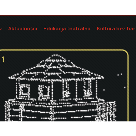
Aktualności
Edukacja teatralna
Kultura bez bar
e szkoleniowo-grantowe
 dostępność instytucji kultury i wdrażania standardów dostę