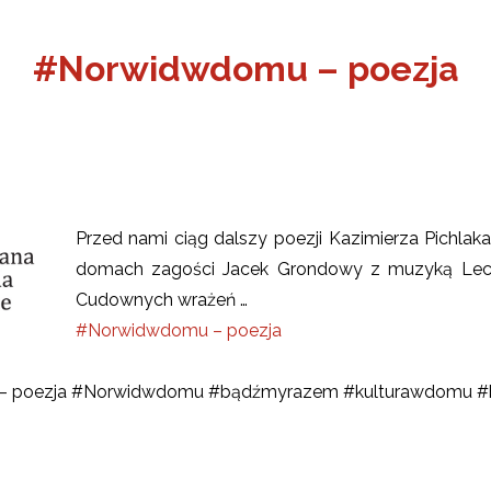
#Norwidwdomu – poezja
Przed nami ciąg dalszy poezji Kazimierza Pichlak
domach zagości Jacek Grondowy z muzyką Lec
Cudownych wrażeń …
#Norwidwdomu – poezja
ŻSZY
 poezja #Norwidwdomu #bądźmyrazem #kulturawdomu #b
ONA
OBIET