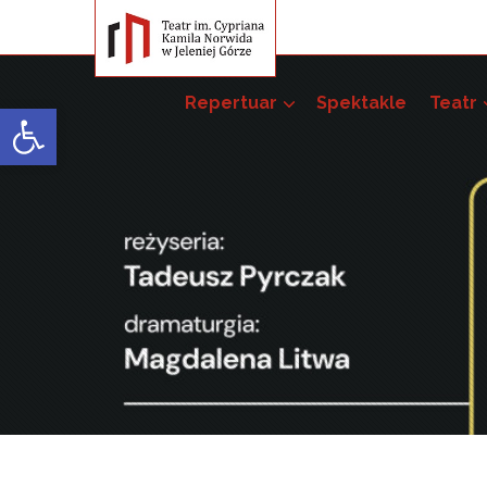
Repertuar
Spektakle
Teatr
Open toolbar
Przedsięwzięci
Pakiet szkoleń –
52. JST
51. JST