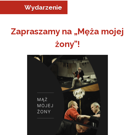
Wydarzenie
Zapraszamy na „Męża mojej
żony”!
a w Jeleniej Górze
I”