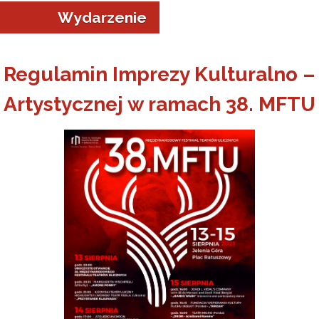
Wydarzenie
Regulamin Imprezy Kulturalno –
Artystycznej w ramach 38. MFTU
a w Jeleniej Górze
I”