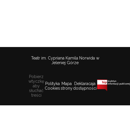
Teatr im. Cypriana Kamila Norwida w
Jeleniej Górze
Pobierz
wtyczkę
Polityka
Mapa
Deklaracaja
aby
Cookies
strony
dostępności
słuchać
treści