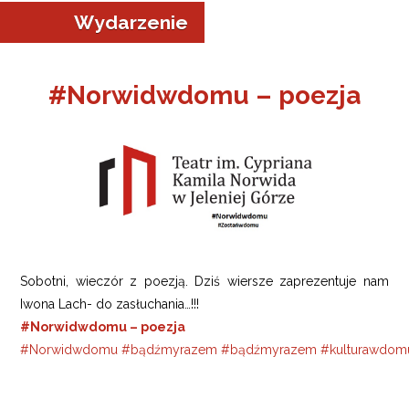
Wydarzenie
#Norwidwdomu – poezja
ze
Sobotni, wieczór z poezją. Dziś wiersze zaprezentuje nam
Iwona Lach- do zasłuchania…!!!
#Norwidwdomu – poezja
#
Norwidwdomu
#
bądźmyrazem
#
bądźmyrazem
#
kulturawdom