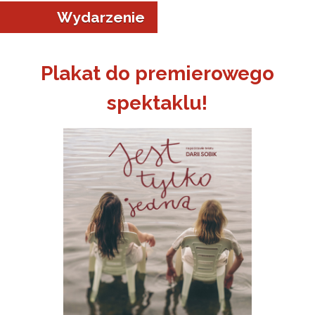
Wydarzenie
Plakat do premierowego
spektaklu!
a w Jeleniej Górze
I”