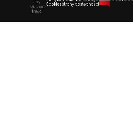
aby
Cookies
strony
dostępności
słuchać
treści