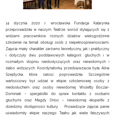
14 stycznia 2020 r. wrocławska Fundacja Katarynka
przeprowadziła w naszym Teatrze wśród stykających się z
widzami pracowników różnych działów wielogodzinne
szkolenie na temat obsługi osób z niepełnosprawnościami.
Zajęcia miały charakter zarówno teoretyczny, jak i praktyczny
i dotyczyły dwu podstawowych kategorii: głuchych i w
rozmaitym stopniu niedosłyszących oraz niewidomych i
słabo widzących. Koordynatorką przedsięwzięcia była Alina
Szeptycka, która całość poprowadziła. Szczególnie
wartościowy był udział w ekipie szkoleniowej osoby z
niedosłuchem oraz osoby niewidomej: Wioletty Boczar-
Dominiak – specjalistki do spraw kontaktu z osobami
głuchymi oraz Magdy Orłoś – niewidomej ekspertki z
dziedziny dostępności kultury. Prowadzące zajęcia panie
uświadomiły ekipie naszego Teatru jak wiele fałszywych