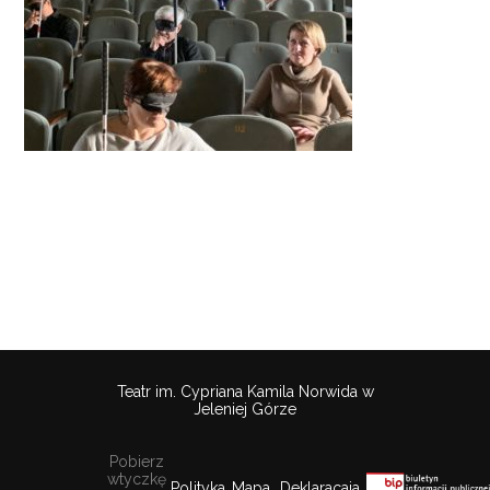
Teatr im. Cypriana Kamila Norwida w
Jeleniej Górze
Pobierz
wtyczkę
Polityka
Mapa
Deklaracaja