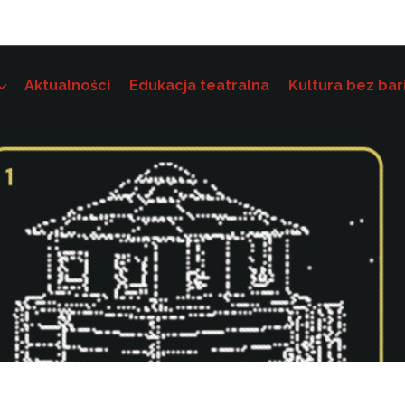
Aktualności
Edukacja teatralna
Kultura bez bar
e szkoleniowo-grantowe
 dostępność instytucji kultury i wdrażania standardów dostę