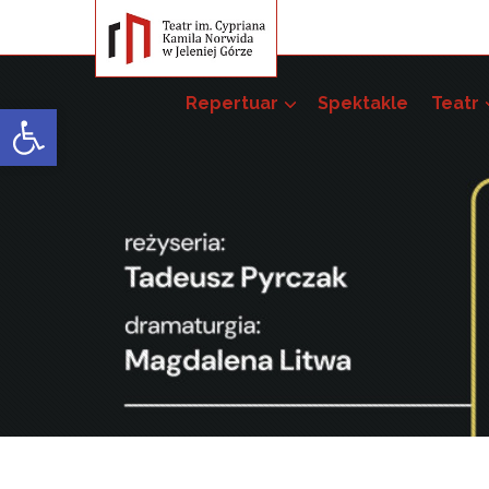
Repertuar
Spektakle
Teatr
Open toolbar
Przedsięwzięci
Pakiet szkoleń –
52. JST
51. JST