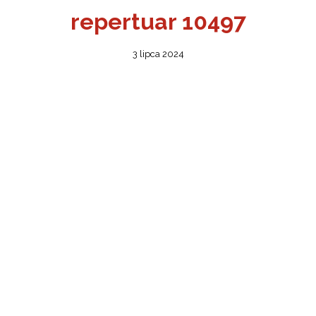
repertuar 10497
3 lipca 2024
ŻSZY
ONA
OBIET