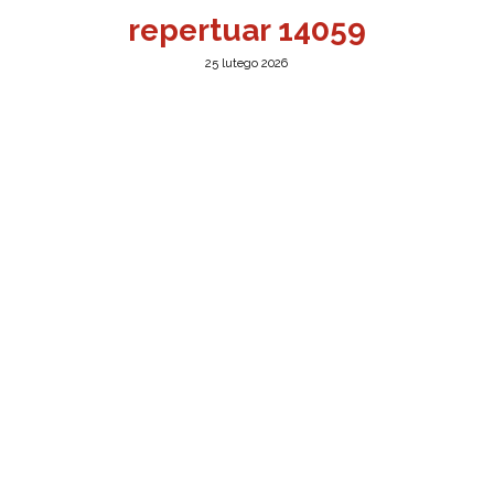
repertuar 14059
25 lutego 2026
a w Jeleniej Górze
I”