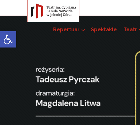
Repertuar
Spektakle
Teatr
Open toolbar
Przedsięwzięci
Pakiet szkoleń –
52. JST
51. JST