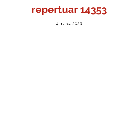
repertuar 14353
4 marca 2026
ŻSZY
ONA
OBIET