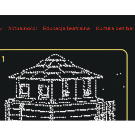
Aktualności
Edukacja teatralna
Kultura bez bar
e szkoleniowo-grantowe
 dostępność instytucji kultury i wdrażania standardów dostę