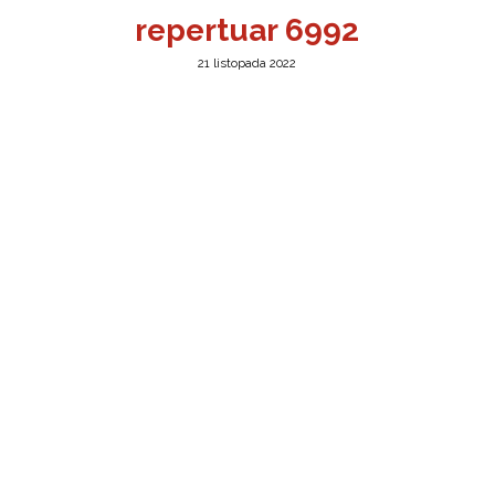
repertuar 6992
21 listopada 2022
a w Jeleniej Górze
I”