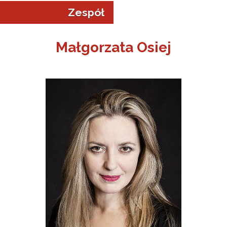
Zespół
Małgorzata Osiej
a w Jeleniej Górze
I”