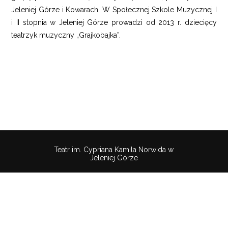
Jeleniej Górze i Kowarach. W Społecznej Szkole Muzycznej I
i II stopnia w Jeleniej Górze prowadzi od 2013 r. dziecięcy
teatrzyk muzyczny „Grajkobajka”.
Teatr im. Cypriana Kamila Norwida w
Jeleniej Górze
Pobierz
wtyczkę
Polityka
Mapa
Deklaracaja
aby
Cookies
strony
dostępności
słuchać
treści