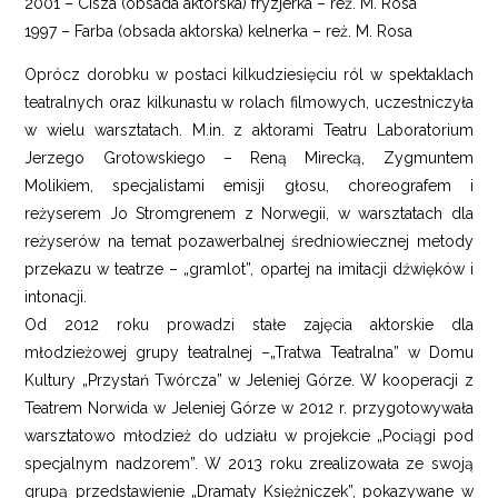
2001 – Cisza (obsada aktorska) fryzjerka – reż. M. Rosa
1997 – Farba (obsada aktorska) kelnerka – reż. M. Rosa
Oprócz dorobku w postaci kilkudziesięciu ról w spektaklach
teatralnych oraz kilkunastu w rolach filmowych, uczestniczyła
w wielu warsztatach. M.in. z aktorami Teatru Laboratorium
Jerzego Grotowskiego – Reną Mirecką, Zygmuntem
Molikiem, specjalistami emisji głosu, choreografem i
reżyserem Jo Stromgrenem z Norwegii, w warsztatach dla
reżyserów na temat pozawerbalnej średniowiecznej metody
przekazu w teatrze – „gramlot”, opartej na imitacji dźwięków i
intonacji.
Od 2012 roku prowadzi stałe zajęcia aktorskie dla
młodzieżowej grupy teatralnej –„Tratwa Teatralna” w Domu
Kultury „Przystań Twórcza” w Jeleniej Górze. W kooperacji z
Teatrem Norwida w Jeleniej Górze w 2012 r. przygotowywała
warsztatowo młodzież do udziału w projekcie „Pociągi pod
specjalnym nadzorem”. W 2013 roku zrealizowała ze swoją
grupą przedstawienie „Dramaty Księżniczek”, pokazywane w