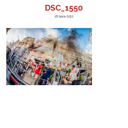
DSC_1550
16 lipca 2022
a w Jeleniej Górze
I”